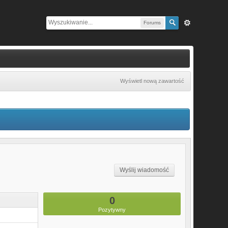
Forums
Wyświetl nową zawartość
Wyślij wiadomość
0
Pozytywny