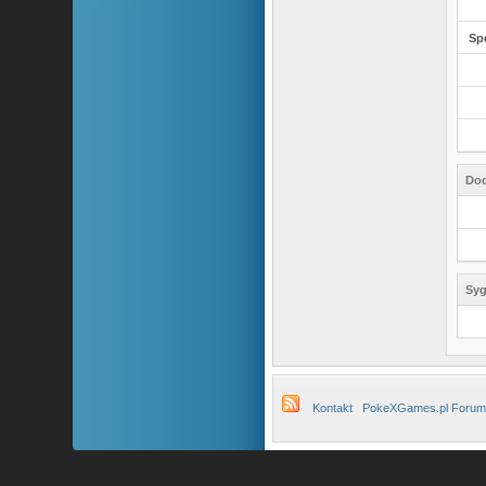
Sp
Dod
Syg
Kontakt
PokeXGames.pl Forum