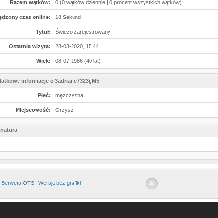
Razem wątków:
0 (0 wątków dziennie | 0 procent wszystkich wątków)
ędzony czas online:
18 Sekund
Tytuł:
Świeżo zarejestrowany
Ostatnia wizyta:
28-03-2020, 15:44
Wiek:
08-07-1986 (40 lat)
atkowe informacje o 3adriane7323gM5
Płeć:
mężczyzna
Miejscowość:
Orzysz
natura
 Serwera OTS
Wersja bez grafiki