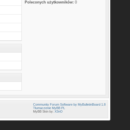
Poleconych użytkowników:
0
Community Forum Software by MyBulletinBoard 1.8
Tłumaczenie MyBB PL
MyBB Skin by:
X3nO