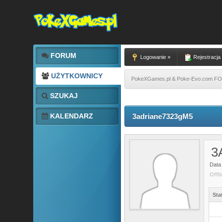
FORUM
Logowanie »
Rejestracja
UŻYTKOWNICY
PokeXGames.pl & Poke-Evo.com 
SZUKAJ
KALENDARZ
3adriane7323gM5
3
Data 
Offl
Sta