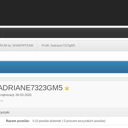
FORUM by SHARP#TEAM
Profil: 3adriane7323gM5
ADRIANE7323GM5
rejestracji: 28-03-2020
ine
tystyki
Razem postów:
0 (0 postów dziennie | 0 procent wszystkich postów)