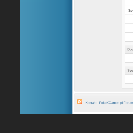
Sp
Dod
Syg
Kontakt
PokeXGames.pl Forum