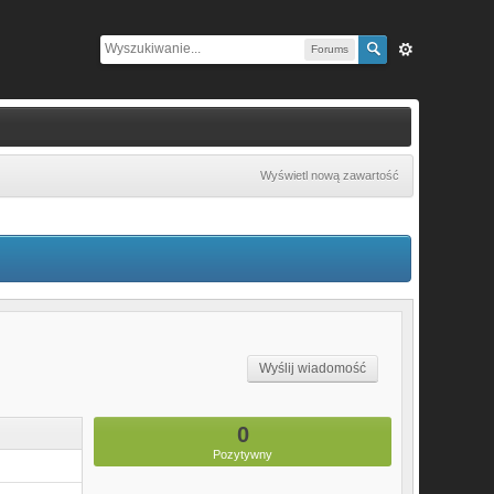
Forums
Wyświetl nową zawartość
Wyślij wiadomość
0
Pozytywny