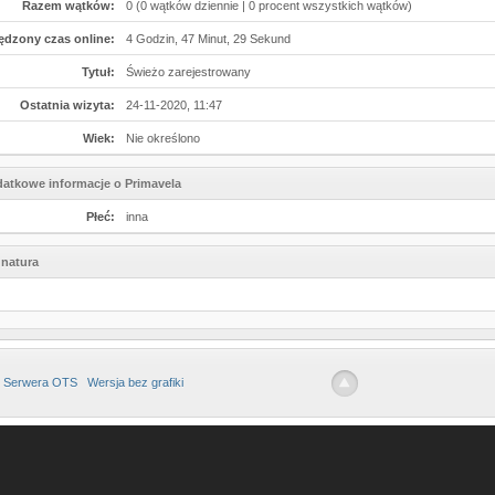
Razem wątków:
0 (0 wątków dziennie | 0 procent wszystkich wątków)
ędzony czas online:
4 Godzin, 47 Minut, 29 Sekund
Tytuł:
Świeżo zarejestrowany
Ostatnia wizyta:
24-11-2020, 11:47
Wiek:
Nie określono
atkowe informacje o Primavela
Płeć:
inna
natura
 Serwera OTS
Wersja bez grafiki