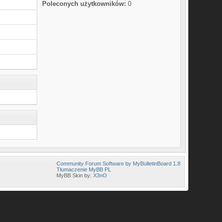
Poleconych użytkowników:
0
Community Forum Software by MyBulletinBoard 1.8
Tłumaczenie MyBB PL
MyBB Skin by:
X3nO