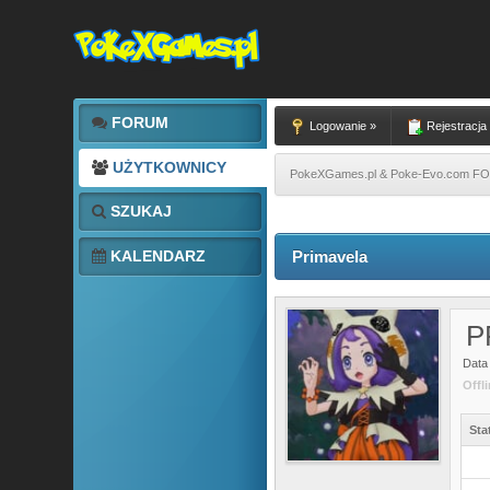
FORUM
Logowanie »
Rejestracja
UŻYTKOWNICY
PokeXGames.pl & Poke-Evo.com 
SZUKAJ
KALENDARZ
Primavela
P
Data 
Offl
Sta