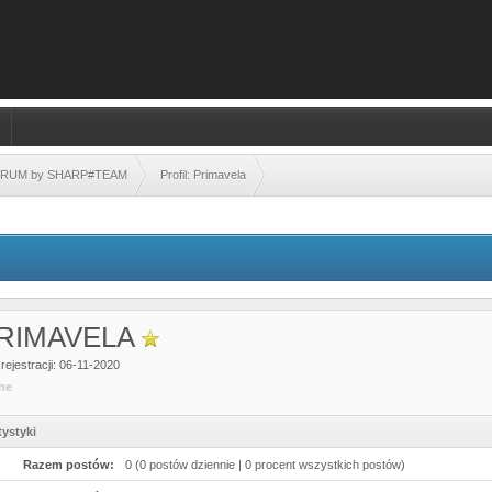
FORUM by SHARP#TEAM
Profil: Primavela
RIMAVELA
rejestracji: 06-11-2020
ine
tystyki
Razem postów:
0 (0 postów dziennie | 0 procent wszystkich postów)