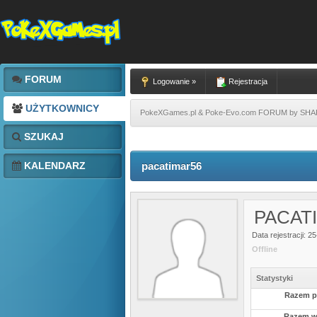
FORUM
Logowanie »
Rejestracja
UŻYTKOWNICY
PokeXGames.pl & Poke-Evo.com FORUM by SH
SZUKAJ
KALENDARZ
pacatimar56
PACAT
Data rejestracji: 2
Offline
Statystyki
Razem p
Razem w