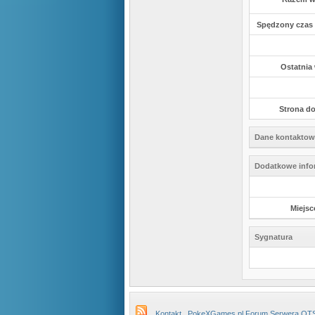
Spędzony czas 
Ostatnia 
Strona d
Dane kontaktow
Dodatkowe infor
Miejs
Sygnatura
Kontakt
PokeXGames.pl Forum Serwera OT