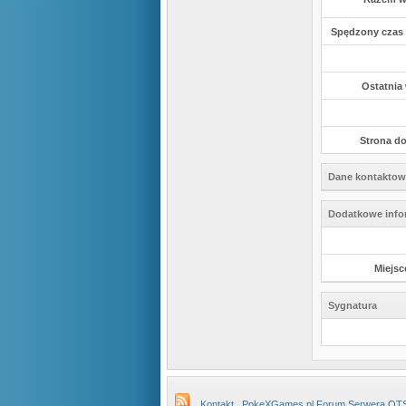
Spędzony czas 
Ostatnia 
Strona d
Dane kontaktow
Dodatkowe info
Miejs
Sygnatura
Kontakt
PokeXGames.pl Forum Serwera OT