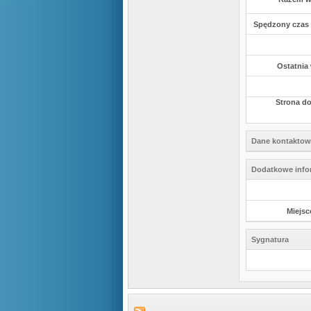
Spędzony czas 
Ostatnia 
Strona d
Dane kontaktow
Dodatkowe info
Miejs
Sygnatura