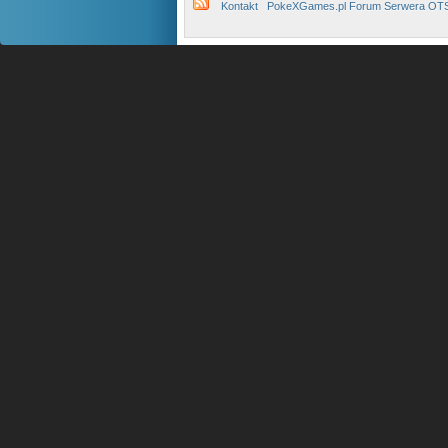
Kontakt
PokeXGames.pl Forum Serwera OT