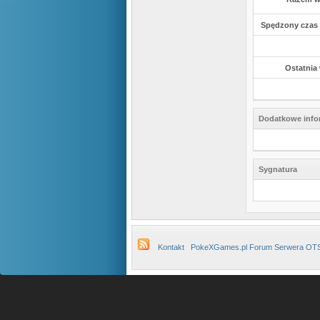
Spędzony czas 
Ostatnia 
Dodatkowe infor
Sygnatura
Kontakt
PokeXGames.pl Forum Serwera OT