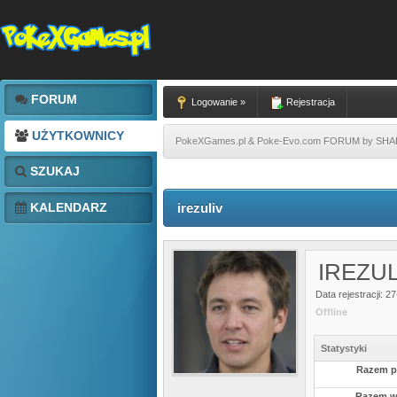
FORUM
Logowanie »
Rejestracja
UŻYTKOWNICY
PokeXGames.pl & Poke-Evo.com FORUM by SH
SZUKAJ
KALENDARZ
irezuliv
IREZU
Data rejestracji: 2
Offline
Statystyki
Razem p
Razem w