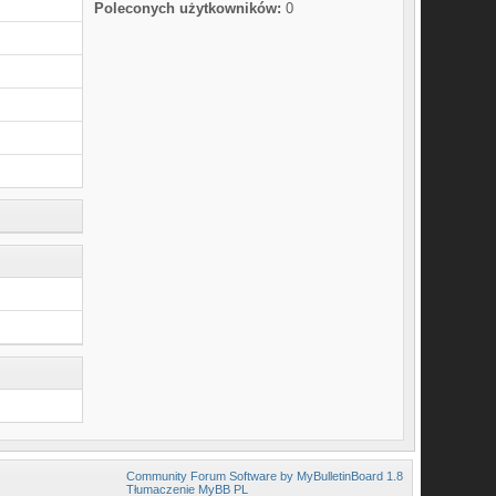
Poleconych użytkowników:
0
Community Forum Software by MyBulletinBoard 1.8
Tłumaczenie MyBB PL