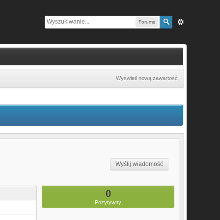
Forums
Wyświetl nową zawartość
Wyślij wiadomość
0
Pozytywny