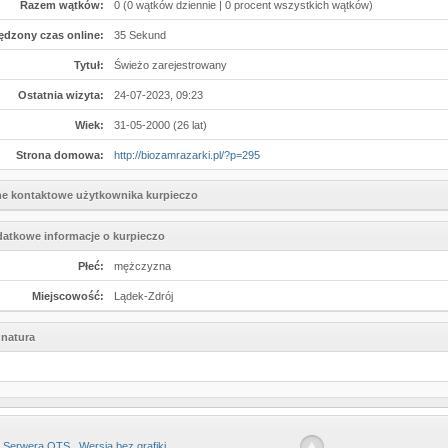
Razem wątków:
0 (0 wątków dziennie | 0 procent wszystkich wątków)
ędzony czas online:
35 Sekund
Tytuł:
Świeżo zarejestrowany
Ostatnia wizyta:
24-07-2023, 09:23
Wiek:
31-05-2000 (26 lat)
Strona domowa:
http://biozamrazarki.pl/?p=295
e kontaktowe użytkownika kurpieczo
atkowe informacje o kurpieczo
Płeć:
mężczyzna
Miejscowość:
Lądek-Zdrój
natura
 Serwera OTS
Wersja bez grafiki