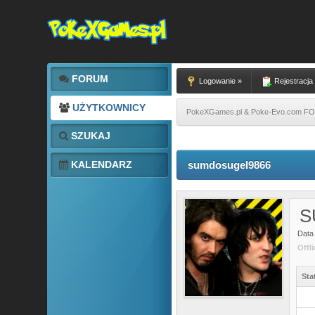
FORUM
Logowanie »
Rejestracja
UŻYTKOWNICY
PokeXGames.pl & Poke-Evo.com 
SZUKAJ
KALENDARZ
sumdosugel9866
S
Data 
Offl
Sta