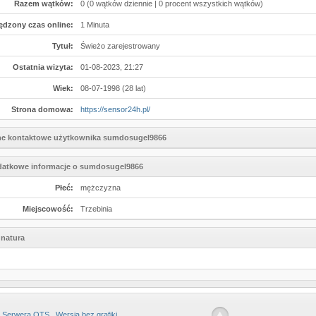
Razem wątków:
0 (0 wątków dziennie | 0 procent wszystkich wątków)
ędzony czas online:
1 Minuta
Tytuł:
Świeżo zarejestrowany
Ostatnia wizyta:
01-08-2023, 21:27
Wiek:
08-07-1998 (28 lat)
Strona domowa:
https://sensor24h.pl/
e kontaktowe użytkownika sumdosugel9866
atkowe informacje o sumdosugel9866
Płeć:
mężczyzna
Miejscowość:
Trzebinia
natura
 Serwera OTS
Wersja bez grafiki