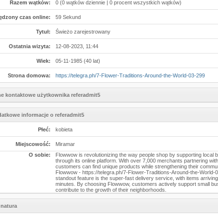
Razem wątków:
0 (0 wątków dziennie | 0 procent wszystkich wątków)
ędzony czas online:
59 Sekund
Tytuł:
Świeżo zarejestrowany
Ostatnia wizyta:
12-08-2023, 11:44
Wiek:
05-11-1985 (40 lat)
Strona domowa:
https://telegra.ph/7-Flower-Traditions-Around-the-World-03-299
e kontaktowe użytkownika referadmit5
atkowe informacje o referadmit5
Płeć:
kobieta
Miejscowość:
Miramar
O sobie:
Flowwow is revolutionizing the way people shop by supporting local
through its online platform. With over 7,000 merchants partnering wi
customers can find unique products while strengthening their commun
Flowwow - https://telegra.ph/7-Flower-Traditions-Around-the-World-
standout feature is the super-fast delivery service, with items arriving
minutes. By choosing Flowwow, customers actively support small b
contribute to the growth of their neighborhoods.
natura