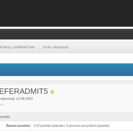
FORUM by SHARP#TEAM
Profil: referadmit5
EFERADMIT5
rejestracji: 12-08-2023
ine
tystyki
Razem postów:
0 (0 postów dziennie | 0 procent wszystkich postów)