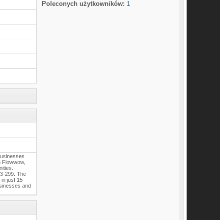
Poleconych użytkowników:
1
 businesses
th Flowwow,
ities.
03-299. The
 in just 15
usinesses and