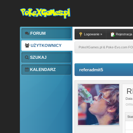
FORUM
Logowanie »
Rejestracja
UŻYTKOWNICY
PokeXGames.pl & Poke-Evo.com 
SZUKAJ
KALENDARZ
referadmit5
R
Data 
Offl
Sta