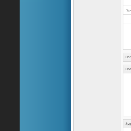
Sp
Dan
Dod
Syg