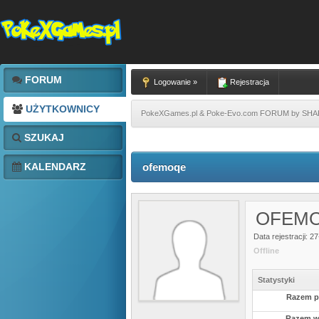
FORUM
Logowanie »
Rejestracja
UŻYTKOWNICY
PokeXGames.pl & Poke-Evo.com FORUM by SH
SZUKAJ
KALENDARZ
ofemoqe
OFEM
Data rejestracji: 2
Offline
Statystyki
Razem p
Razem w