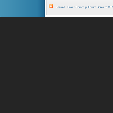
Kontakt
PokeXGames.pl Forum Serwera OT