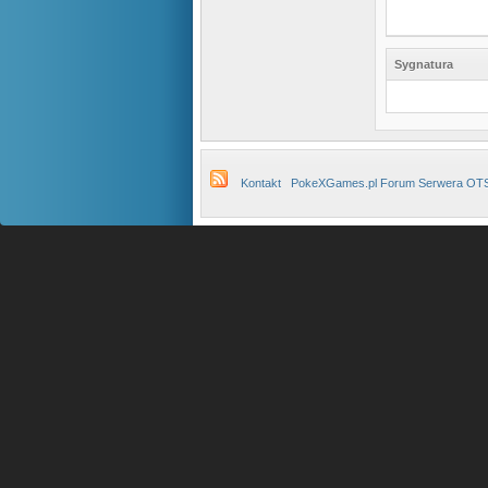
Sygnatura
Kontakt
PokeXGames.pl Forum Serwera OT