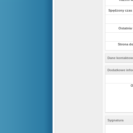
Spędzony czas 
Ostatnia 
Strona d
Dane kontaktow
Dodatkowe infor
O
Sygnatura