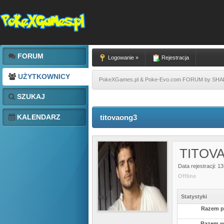
FORUM
Logowanie »
Rejestracja
UŻYTKOWNICY
PokeXGames.pl & Poke-Evo.com FORUM by SH
SZUKAJ
KALENDARZ
titovaong3
TITOV
Data rejestracji: 1
Offline
Statystyki
Razem p
Razem w