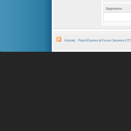
Sygnatura
Kontakt
PokeXGames.pl Forum Serwera OT