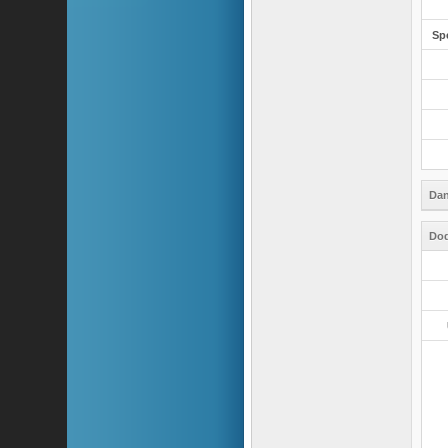
Sp
Dan
Dod