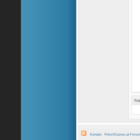
Syg
Kontakt
PokeXGames.pl Forum