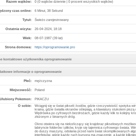
Razem wątków:
0 (0 wątków dziennie | 0 procent wszystkich wątków)
ędzony czas online:
6 Minut, 38 Sekund
Tytuł:
Świeżo zarejestrowany
Ostatnia wizyta:
26-04-2024, 18:18
Wiek:
08-07-1987 (39 lat)
Strona domowa:
https://oprogramowanie.pro
e kontaktowe użytkownika oprogramowanie
atkowe informacje o oprogramowanie
Płeć:
mężczyzna
Miejscowość:
Poland
Ulubiony Pokemon:
PIKACZU
O sobie:
Wciągnij się w świat pikseli i kodów, gdzie rzeczywistość spotyka wi
kraina, gdzie światła ekranów oślepiają, a klawiatury stukotem piszą 
Wędrówka po cyfrowych bezdrożach, gdzie każdy klik to kolejny kro
złożonym z binarnych dróg.
Okno otwiera się na niekończący się krajobraz pikselowych możliwo
labiryncie folderów i plików, kryje się tajemnica cyfrowego świata. W
do duszy maszyny, odsłania przed nami świat skomplikowanych alg
interfejsów, gdzie każdy ruch kursora ma znaczenie, a każde klikni