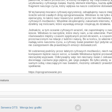
platforma, to także przestrzeń, w której rozwijamy się i dojrzewamy 
użytkownicy cyfrowego świata. Każdy element interfejsu, każda aplik
fragment naszego życia, który wpływa na nasze codzienne doświad
W tej barwnej mozaice cyfrowej egzystencji, odnajdujemy nasze mie
ścieżki wśród zawiłych dróg oprogramowania. Windows to nie tylko
operacyjny, to także nasz towarzysz podróży przez ten niezbadany 
cyfrowych możliwości. Wspólnie eksplorujemy zakamarki internetu, 
dzielimy się treściami, które wywołują emocje i inspirują do działania.
Jednakże, w tym oceanie cyfrowych wrażeń, nie zapominajmy o nasz
istocie. Windows to narzędzie, które służy nam, a nie odwrotnie. Pa
równowadze między czasem spędzanym przed ekranem, a czasem
przeznaczonym na relacje z ludźmi i naturą. Bo w końcu, to właśnie t
nadają sens naszemu życiu, a cyfrowy świat powinien być jedynie u
nie zastępstwem dla prawdziwych emocji i doświadczeń.
W codziennej podróży przez labirynt cyfrowych możliwości, niech n
kompasem będzie nasze serce, a światło Windowsa będzie przewodn
niezwykłej wyprawie. Odkrywajmy więc ten nieznany świat z ciekawo
doceniając zarówno jego piękno, jak i jego pułapki. Bo tylko wtedy, w
samym sobą i otaczającym nas światem, możemy odnaleźć prawdzi
spełnienie.
https://oprogramowanie.pro
natura
 Serwera OTS
Wersja bez grafiki