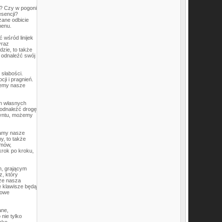
e? Czy w pogoni
esencji?
zane odbicie
menu.
 wśród linijek
yraz
dzie, to także
 odnaleźć swój
 słabości.
ji i pragnień.
jemy nasze
ch własnych
 odnaleźć drogę
ryntu, możemy
wamy nasze
y, to także
amów,
krok po kroku,
m, grającym
z, który
 że nasza
ze klawisze będą
rowe
ane,
nie tylko