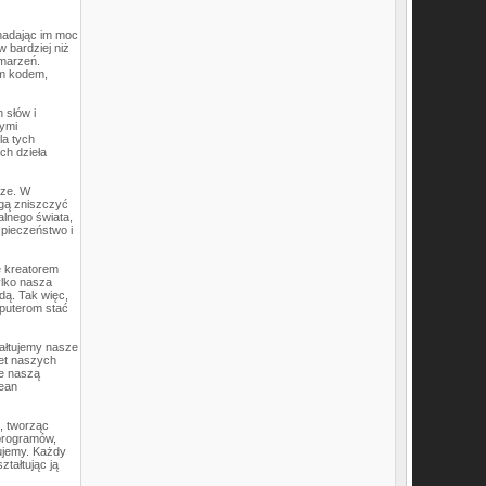
nadając im moc
w bardziej niż
 marzeń.
ym kodem,
 słów i
wymi
la tych
ch dzieła
cze. W
ogą zniszczyć
alnego świata,
zpieczeństwo i
ę kreatorem
ylko nasza
dą. Tak więc,
puterom stać
ztałtujemy nasze
ret naszych
je naszą
cean
e, tworząc
 programów,
ujemy. Każdy
ztałtując ją