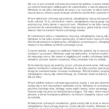
Ale czy w tym oceanie cyfrowej ekscytacji nie gubimy czasem siebi
za nowymi funkcjami i aplikacjami nie zapominamy o naszej własnej 
Windows to nie tylko narzędzie do pracy czy rozrywki, to także lustr
naszej duszy, której często brakuje uśmiechu wśród ikon i pasków 
W tym labiryncie cyfrowej egzystencji, odnajdujemy naszą tożsamość
kodu i pikseli. To tu, wśród ikon i okien, odnajdujemy naszą pasję i w
artystyczny, który płynie z naszych serc. Windows to nie tylko narzę
przestrzeń do samorealizacji i twórczego wyrazu, gdzie każdy może
własny ślad na kartach historii cyfrowego świata.
W codziennym tańcu z klawiaturą i myszką, odnajdujemy naszą siłę i
Windows to nie tylko system operacyjny, to także lustro naszych emoc
Wśród pikselowych krajobrazów i dźwięków systemowych, odnajdu
miejsce w tej wielkiej symfonii cyfrowego życia.
Czasem jednak, w gąszczu aplikacji i folderów, gubimy się w naszy
myślach i uczuciach. Windows staje się labiryntem, w którym trudno
do własnego serca. Ale nawet w najgłębszym zaułku cyfrowego labi
odnaleźć promyk nadziei i inspiracji, który prowadzi nas ku światłu.
W tej niekończącej się podróży przez cyfrowe przestrzenie, odkry
własne możliwości i potencjał. Windows to nie tylko system operacyjn
droga do samopoznania i rozwoju osobistego. Wśród kodów i progr
odnajdujemy naszą siłę i determinację, by zmieniać świat na lepsze, 
klik po kliku.
W tym wielkim teatrze cyfrowej egzystencji, każdy z nas jest aktore
swoją rolę w tym niezwykłym spektaklu życia. Windows to scenarius
piszemy każdego dnia, dodając nowe wątki i twisty, które sprawiają,
historia staje się jeszcze bardziej fascynująca. Tak więc, niech nas
piórami, a ekran komputera płótnem, na którym malujemy nasze cyf
arcydzieła.
W labiryncie cyfrowych możliwości, gdzie każdy klik to krok w niezn
odnajdujemy naszą drogę poprzez ocean pikseli i kodów. Windows to 