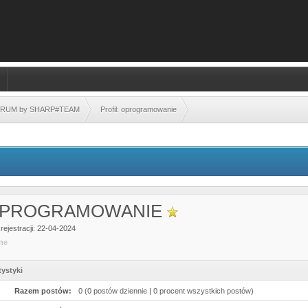
FORUM by SHARP#TEAM
Profil: oprogramowanie
PROGRAMOWANIE
rejestracji: 22-04-2024
ine
tystyki
Razem postów:
0 (0 postów dziennie | 0 procent wszystkich postów)