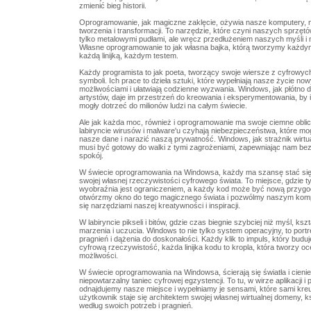
zmienić bieg historii.
Oprogramowanie, jak magiczne zaklęcie, ożywia nasze komputery, 
tworzenia i transformacji. To narzędzie, które czyni naszych sprzętó
tylko metalowymi pudłami, ale wręcz przedłużeniem naszych myśli i
Własne oprogramowanie to jak własna bajka, którą tworzymy każd
każdą linijką, każdym testem.
Każdy programista to jak poeta, tworzący swoje wiersze z cyfrowych
symboli. Ich prace to dzieła sztuki, które wypełniają nasze życie no
możliwościami i ułatwiają codzienne wyzwania. Windows, jak płótno d
artystów, daje im przestrzeń do kreowania i eksperymentowania, by i
mogły dotrzeć do milionów ludzi na całym świecie.
Ale jak każda moc, również i oprogramowanie ma swoje ciemne obli
labiryncie wirusów i malware'u czyhają niebezpieczeństwa, które m
nasze dane i narazić naszą prywatność. Windows, jak strażnik wirtu
musi być gotowy do walki z tymi zagrożeniami, zapewniając nam be
spokój.
W świecie oprogramowania na Windowsa, każdy ma szansę stać si
swojej własnej rzeczywistości cyfrowego świata. To miejsce, gdzie t
wyobraźnia jest ograniczeniem, a każdy kod może być nową przygo
otwórzmy okno do tego magicznego świata i pozwólmy naszym kom
się narzędziami naszej kreatywności i inspiracji.
W labiryncie pikseli i bitów, gdzie czas biegnie szybciej niż myśl, ks
marzenia i uczucia. Windows to nie tylko system operacyjny, to port
pragnień i dążenia do doskonałości. Każdy klik to impuls, który budu
cyfrową rzeczywistość, każda linijka kodu to kropla, która tworzy o
możliwości.
W świecie oprogramowania na Windowsa, ścierają się światła i cieni
niepowtarzalny taniec cyfrowej egzystencji. To tu, w wirze aplikacji i
odnajdujemy nasze miejsce i wypełniamy je sensami, które sami kre
użytkownik staje się architektem swojej własnej wirtualnej domeny, ks
według swoich potrzeb i pragnień.