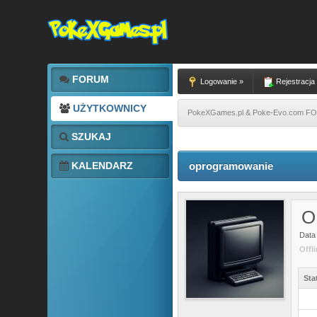
FORUM
Logowanie »
Rejestracja
UŻYTKOWNICY
PokeXGames.pl & Poke-Evo.com 
SZUKAJ
KALENDARZ
oprogramowanie
O
Data 
Offl
Sta