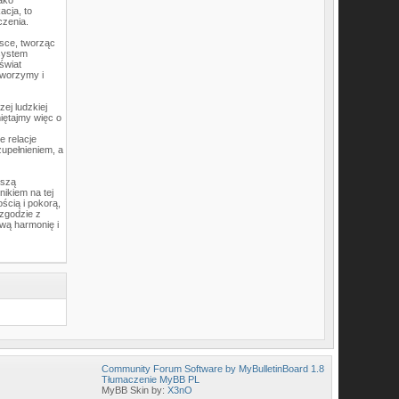
jako
acja, to
czenia.
jsce, tworząc
 system
świat
tworzymy i
ej ludzkiej
miętajmy więc o
e relacje
zupełnieniem, a
aszą
ikiem na tej
ścią i pokorą,
 zgodzie z
wą harmonię i
Community Forum Software by MyBulletinBoard 1.8
Tłumaczenie MyBB PL
MyBB Skin by:
X3nO