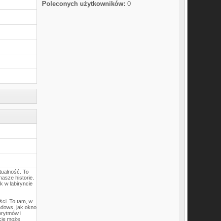
Poleconych użytkowników:
0
rtualność. To
nasze historie.
k w labiryncie
ści. To tam, w
indows, jak okno
orytmów i
ęcie może