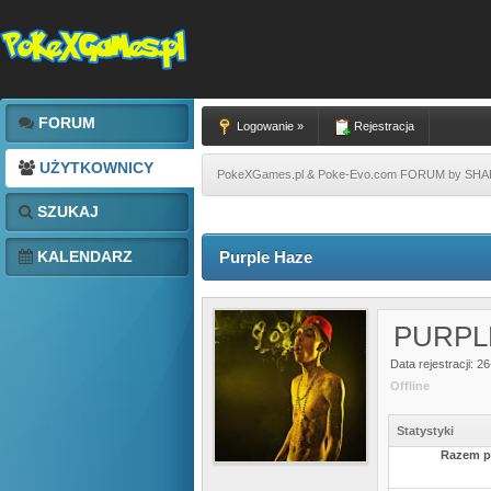
FORUM
Logowanie »
Rejestracja
UŻYTKOWNICY
PokeXGames.pl & Poke-Evo.com FORUM by SH
SZUKAJ
KALENDARZ
Purple Haze
PURPL
Data rejestracji: 2
Offline
Statystyki
Razem p