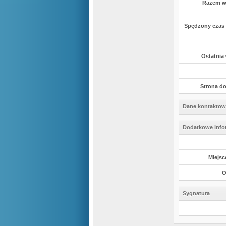
Razem w
Spędzony czas 
Ostatnia 
Strona d
Dane kontaktow
Dodatkowe info
Miejs
O
Sygnatura