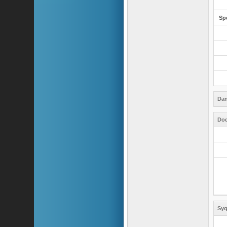
Sp
Dan
Dod
Syg