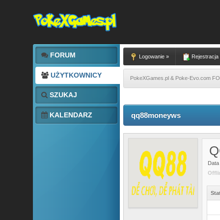
FORUM
Logowanie »
Rejestracja
UŻYTKOWNICY
PokeXGames.pl & Poke-Evo.com 
SZUKAJ
KALENDARZ
qq88moneyws
Q
Data 
Offl
Sta