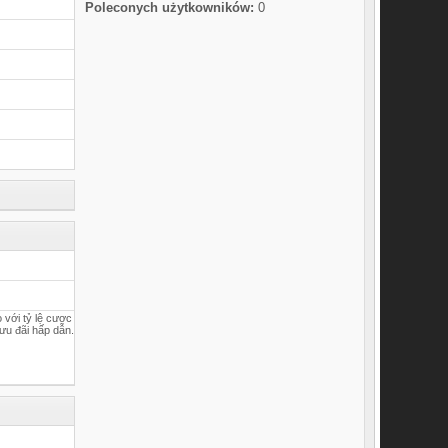
Poleconych użytkowników:
0
 với tỷ lệ cược
ưu đãi hấp dẫn.