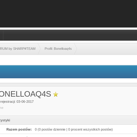
FORUM by SHARP#TEAM
Profil: Bonelloaq4s
ONELLOAQ4S
rejestracji: 03-06-2017
ine
tystyki
Razem postów:
0 (0 postów dziennie | 0 procent wszystkich postów)