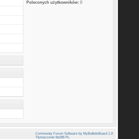
Poleconych użytkowników:
0
Community Forum Software by MyBulletinBoard 1.8
Tłumaczenie MyBB PL