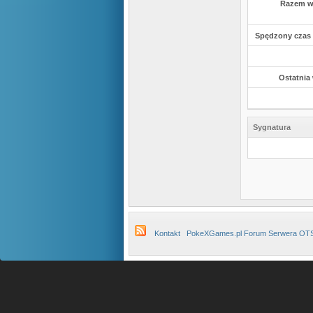
Razem w
Spędzony czas 
Ostatnia 
Sygnatura
Kontakt
PokeXGames.pl Forum Serwera OT