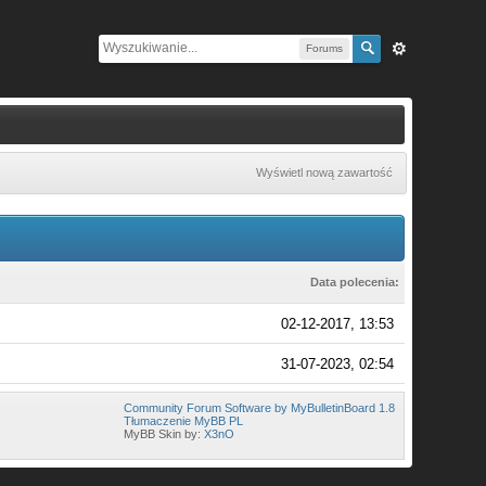
Forums
Wyświetl nową zawartość
Data polecenia:
02-12-2017, 13:53
31-07-2023, 02:54
Community Forum Software by MyBulletinBoard 1.8
Tłumaczenie MyBB PL
MyBB Skin by:
X3nO