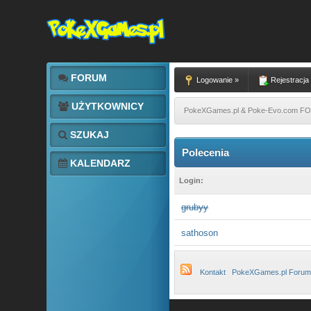
FORUM
Logowanie »
Rejestracja
UŻYTKOWNICY
PokeXGames.pl & Poke-Evo.com 
SZUKAJ
Polecenia
KALENDARZ
Login:
grubyy
sathoson
Kontakt
PokeXGames.pl Forum