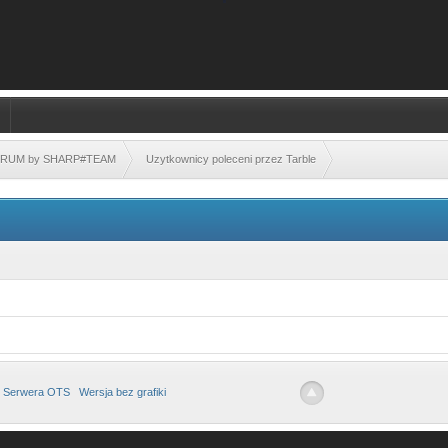
FORUM by SHARP#TEAM
Uzytkownicy poleceni przez Tarble
 Serwera OTS
Wersja bez grafiki