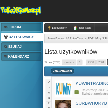
FORUM
Logowanie »
Rejestracja
UŻYTKOWNICY
PokeXGames.pl & Poke-Evo.com FORUM by SH
SZUKAJ
Lista użytkowników
KALENDARZ
Strony (3797):
« wstecz
1
...
2560
2561
Zarejestrowani
A-
KUWINTRADIN
Z
Rejestracja 30-11-
0
A
Świeżo zarejestr
B
SURBWHURYB
C