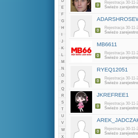
D
Rejestracja 30-11-
0
Świeżo zarejestr
E
F
ADARSHROSE
G
Rejestracja 30-11-
H
0
Świeżo zarejestr
I
J
MB6611
K
Rejestracja 30-11-
L
0
Świeżo zarejestr
M
N
RYEQ12051
O
Rejestracja 30-11-
0
P
Świeżo zarejestr
Q
JKREFREE1
R
S
Rejestracja 30-11-
0
Świeżo zarejestr
T
U
AREK_JADCZA
V
Rejestracja 30-11-
W
0
Świeżo zarejestr
X