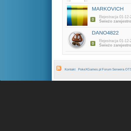
MARKOVICH
Rejestracja 01-12-
0
Świeżo zarejestr
DANO4822
Rejestracja 01-12-
0
Świeżo zarejestr
Kontakt
PokeXGames.pl Forum Serwera OT