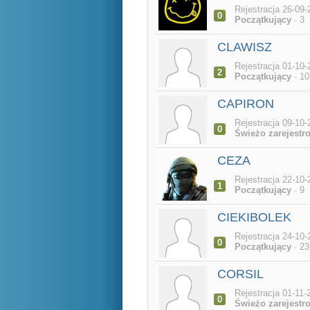
Rejestracja 26-09-
0
Początkujący
· 3
CLAWISZ
Rejestracja 01-10-
2
Początkujący
· 10
CAPIRON
Rejestracja 09-10-
0
Świeżo zarejestr
CEZA
Rejestracja 22-10-
1
Początkujący
· 9
CIEKIBOLEK
Rejestracja 24-10-
0
Początkujący
· 23
CORSIL
Rejestracja 01-11-
0
Świeżo zarejestr