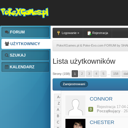
FORUM
Logowanie »
Rejestracja
UŻYTKOWNICY
PokeXGames.pl & Poke-Evo.com FORUM by SH
SZUKAJ
Lista użytkowników
KALENDARZ
Strony (158):
1
2
3
4
5
...
158
dal
Zarejestrowani
A-
CONNOR
Z
Rejestracja 17-04-
0
A
Początkujący
· 26
B
CHESTER
C