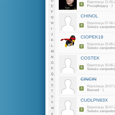
D
Rejestracja 21-05-
0
Początkujący
· 2
E
F
CHINOL
G
Rejestracja 07-06-
H
0
Świeżo zarejestr
I
J
CIOPEK19
K
Rejestracja 26-06-
L
0
Świeżo zarejestr
M
N
COSTEK
O
Rejestracja 30-06-
0
P
Świeżo zarejestr
Q
CINCIN
R
S
Rejestracja 26-07-
0
Banned
· 1
T
U
CUDLPN63X
V
Rejestracja 30-07-
W
0
Świeżo zarejestr
X