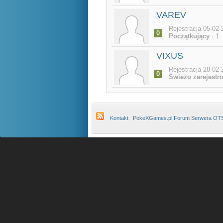
VAREV
Rejestracja 05-02-
0
Początkujący
· 1
VIXUS
Rejestracja 28-02-
0
Świeżo zarejestr
Kontakt
PokeXGames.pl Forum Serwera OT