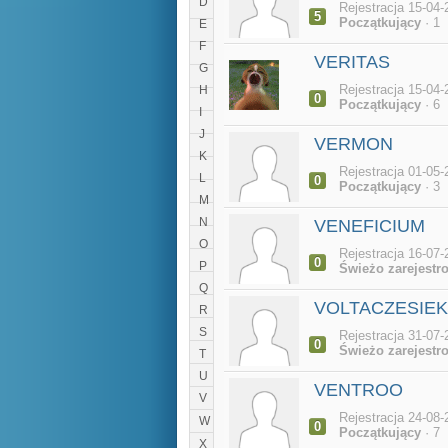
D
Rejestracja 15-04-
5
Początkujący
· 1
E
F
VERITAS
G
Rejestracja 15-04-
H
0
Początkujący
· 6
I
J
VERMON
K
Rejestracja 01-05-
L
0
Początkujący
· 3
M
N
VENEFICIUM
O
Rejestracja 16-07-
0
P
Świeżo zarejestr
Q
VOLTACZESIEK
R
S
Rejestracja 31-07-
0
Świeżo zarejestr
T
U
VENTROO
V
Rejestracja 24-08-
W
0
Początkujący
· 7
X