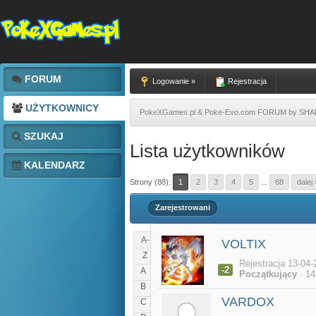
FORUM
Logowanie »
Rejestracja
UŻYTKOWNICY
PokeXGames.pl & Poke-Evo.com FORUM by SH
SZUKAJ
Lista użytkowników
KALENDARZ
Strony (88):
1
2
3
4
5
...
88
dalej 
Zarejestrowani
A-
VOLTIX
Z
Rejestracja 13-04-
-2
A
Początkujący
· 14
B
VARDOX
C