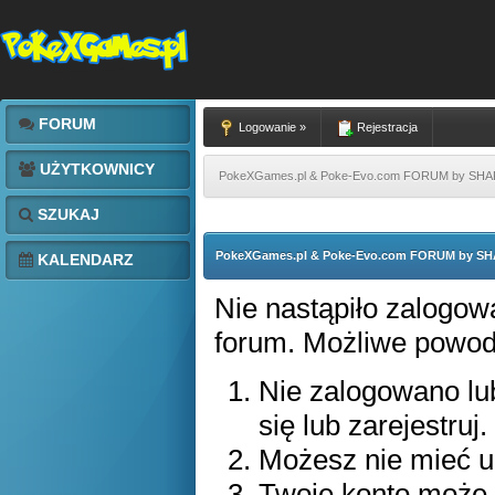
FORUM
Logowanie »
Rejestracja
UŻYTKOWNICY
PokeXGames.pl & Poke-Evo.com FORUM by SH
SZUKAJ
PokeXGames.pl & Poke-Evo.com FORUM by S
KALENDARZ
Nie nastąpiło zalogowa
forum. Możliwe powody 
Nie zalogowano lub
się lub zarejestruj.
Możesz nie mieć up
Twoje konto może 