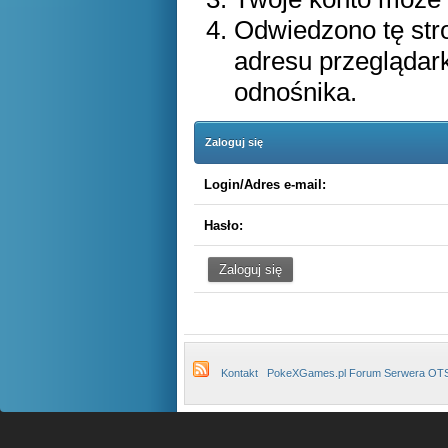
Odwiedzono tę str
adresu przeglądar
odnośnika.
Zaloguj się
Login/Adres e-mail:
Hasło:
Kontakt
PokeXGames.pl Forum Serwera OT