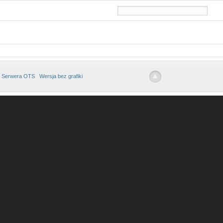
 Serwera OTS
Wersja bez grafiki