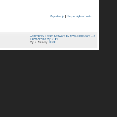
Rejestracja
|
Nie pamiętam hasła
Community Forum Software by MyBulletinBoard 1.8
Tłumaczenie MyBB PL
MyBB Skin by:
X3nO