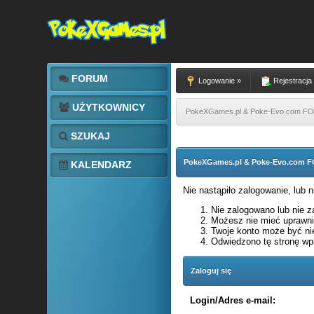
FORUM
Logowanie »
Rejestracja
UŻYTKOWNICY
PokeXGames.pl & Poke-Evo.com 
SZUKAJ
PokeXGames.pl & Poke-Evo.com
KALENDARZ
Nie nastąpiło zalogowanie, lub 
Nie zalogowano lub nie za
Możesz nie mieć uprawnie
Twoje konto może być ni
Odwiedzono tę stronę wpi
Zaloguj się
Login/Adres e-mail: