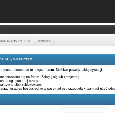
FORUM by SHARP#TEAM
Informacja
 FORUM by SHARP#TEAM
nie masz dostępu do tej części forum. Możliwe powody takiej sytuacji:
rejestrowano się na forum. Zaloguj się lub zarejestruj.
ń do oglądania tej strony.
eaktywne albo zablokowane.
sując jej adres bezpośrednio w pasek adresu przeglądarki zamiast użyć odpo