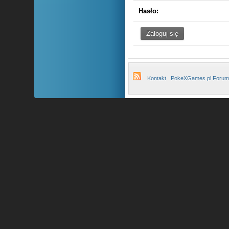
Hasło:
Kontakt
PokeXGames.pl Forum