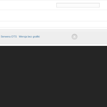
 Serwera OTS
Wersja bez grafiki