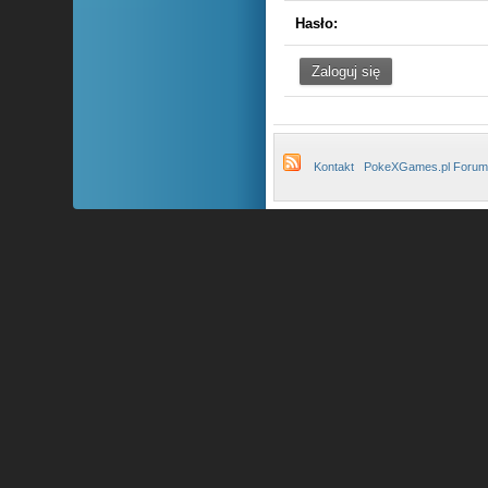
Hasło:
Kontakt
PokeXGames.pl Forum