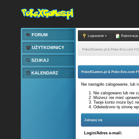
FORUM
Logowanie »
Rejestracja
UŻYTKOWNICY
PokeXGames.pl & Poke-Evo.com 
SZUKAJ
PokeXGames.pl & Poke-Evo.com
KALENDARZ
Nie nastąpiło zalogowanie, lub 
Nie zalogowano lub nie za
Możesz nie mieć uprawnie
Twoje konto może być ni
Odwiedzono tę stronę wpi
Zaloguj się
Login/Adres e-mail: