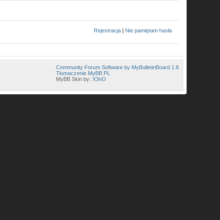
Rejestracja
|
Nie pamiętam hasła
Community Forum Software by MyBulletinBoard 1.8
Tłumaczenie MyBB PL
MyBB Skin by:
X3nO