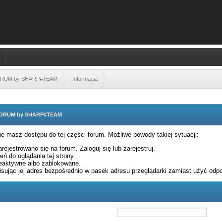
FORUM by SHARP#TEAM
Informacja
 FORUM by SHARP#TEAM
nie masz dostępu do tej części forum. Możliwe powody takiej sytuacji:
rejestrowano się na forum. Zaloguj się lub zarejestruj.
ń do oglądania tej strony.
eaktywne albo zablokowane.
sując jej adres bezpośrednio w pasek adresu przeglądarki zamiast użyć odpo