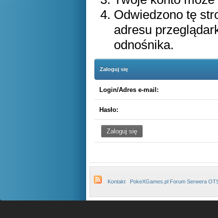
Odwiedzono tę str
adresu przeglądar
odnośnika.
Zaloguj się
Login/Adres e-mail:
Hasło:
Kontakt
PokeXGames.pl Forum Serwera OT