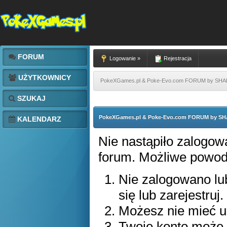
FORUM
Logowanie »
Rejestracja
UŻYTKOWNICY
PokeXGames.pl & Poke-Evo.com FORUM by SH
SZUKAJ
PokeXGames.pl & Poke-Evo.com FORUM by S
KALENDARZ
Nie nastąpiło zalogowa
forum. Możliwe powody 
Nie zalogowano lub
się lub zarejestruj.
Możesz nie mieć up
Twoje konto może 