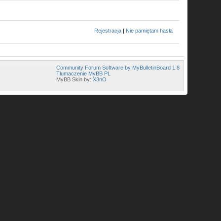
Rejestracja
|
Nie pamiętam hasła
Community Forum Software by MyBulletinBoard 1.8
Tłumaczenie MyBB PL
MyBB Skin by:
X3nO