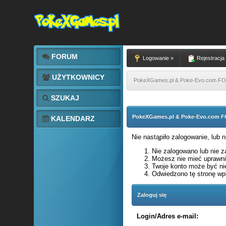
FORUM
Logowanie »
Rejestracja
UŻYTKOWNICY
PokeXGames.pl & Poke-Evo.com 
SZUKAJ
PokeXGames.pl & Poke-Evo.com
KALENDARZ
Nie nastąpiło zalogowanie, lub 
Nie zalogowano lub nie za
Możesz nie mieć uprawnie
Twoje konto może być ni
Odwiedzono tę stronę wpi
Zaloguj się
Login/Adres e-mail: