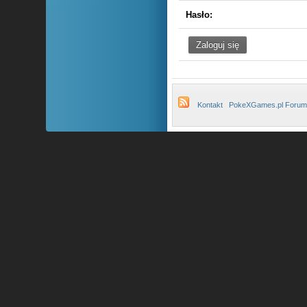
Hasło:
Kontakt
PokeXGames.pl Forum