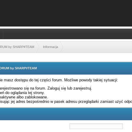
FORUM by SHARP#TEAM
Informacja
 FORUM by SHARP#TEAM
nie masz dostępu do tej części forum. Możliwe powody takiej sytuacji:
rejestrowano się na forum. Zaloguj się lub zarejestruj.
ń do oglądania tej strony.
eaktywne albo zablokowane.
sując jej adres bezpośrednio w pasek adresu przeglądarki zamiast użyć odpo