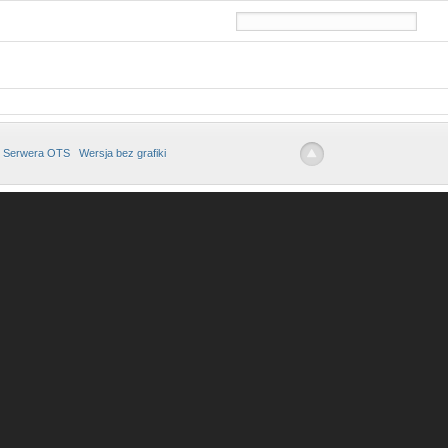
 Serwera OTS
Wersja bez grafiki