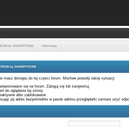
FORUM by SHARP#TEAM
Informacja
 FORUM by SHARP#TEAM
nie masz dostępu do tej części forum. Możliwe powody takiej sytuacji:
rejestrowano się na forum. Zaloguj się lub zarejestruj.
ń do oglądania tej strony.
eaktywne albo zablokowane.
sując jej adres bezpośrednio w pasek adresu przeglądarki zamiast użyć odpo