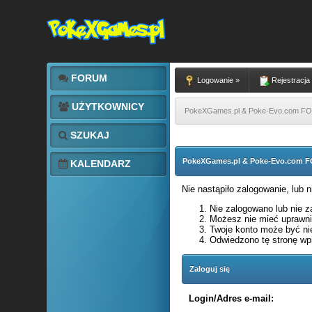
FORUM
Logowanie »
Rejestracja
UŻYTKOWNICY
PokeXGames.pl & Poke-Evo.com 
SZUKAJ
PokeXGames.pl & Poke-Evo.com
KALENDARZ
Nie nastąpiło zalogowanie, lub 
Nie zalogowano lub nie za
Możesz nie mieć uprawnie
Twoje konto może być ni
Odwiedzono tę stronę wpi
Zaloguj się
Login/Adres e-mail: