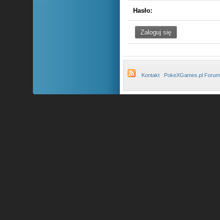
Hasło:
Kontakt
PokeXGames.pl Forum