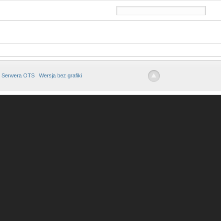
 Serwera OTS
Wersja bez grafiki