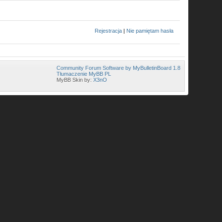
Rejestracja
|
Nie pamiętam hasła
Community Forum Software by MyBulletinBoard 1.8
Tłumaczenie MyBB PL
MyBB Skin by:
X3nO