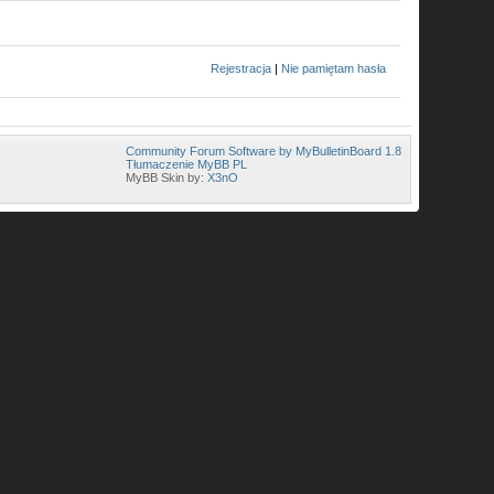
Rejestracja
|
Nie pamiętam hasła
Community Forum Software by MyBulletinBoard 1.8
Tłumaczenie MyBB PL
MyBB Skin by:
X3nO