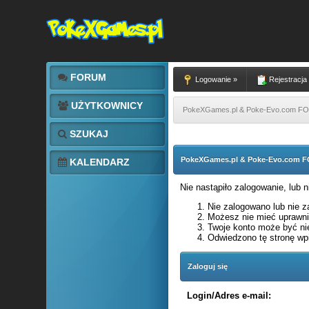
FORUM
Logowanie »
Rejestracja
UŻYTKOWNICY
PokeXGames.pl & Poke-Evo.com 
SZUKAJ
PokeXGames.pl & Poke-Evo.com
KALENDARZ
Nie nastąpiło zalogowanie, lub 
Nie zalogowano lub nie za
Możesz nie mieć uprawnie
Twoje konto może być ni
Odwiedzono tę stronę wpi
Zaloguj się
Login/Adres e-mail: