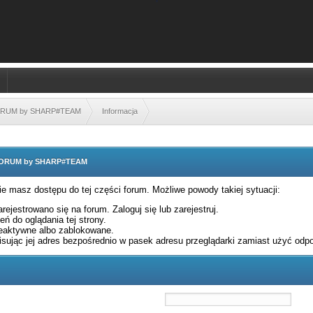
FORUM by SHARP#TEAM
Informacja
 FORUM by SHARP#TEAM
nie masz dostępu do tej części forum. Możliwe powody takiej sytuacji:
rejestrowano się na forum. Zaloguj się lub zarejestruj.
ń do oglądania tej strony.
eaktywne albo zablokowane.
sując jej adres bezpośrednio w pasek adresu przeglądarki zamiast użyć odpo