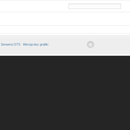
 Serwera OTS
Wersja bez grafiki