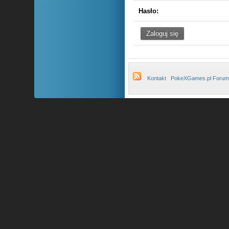
Hasło:
Kontakt
PokeXGames.pl Forum