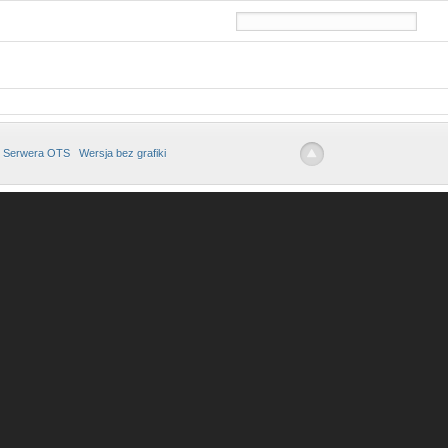
 Serwera OTS
Wersja bez grafiki