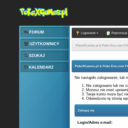
FORUM
Logowanie »
Rejestracja
UŻYTKOWNICY
PokeXGames.pl & Poke-Evo.com 
SZUKAJ
PokeXGames.pl & Poke-Evo.com
KALENDARZ
Nie nastąpiło zalogowanie, lub 
Nie zalogowano lub nie za
Możesz nie mieć uprawnie
Twoje konto może być ni
Odwiedzono tę stronę wpi
Zaloguj się
Login/Adres e-mail: