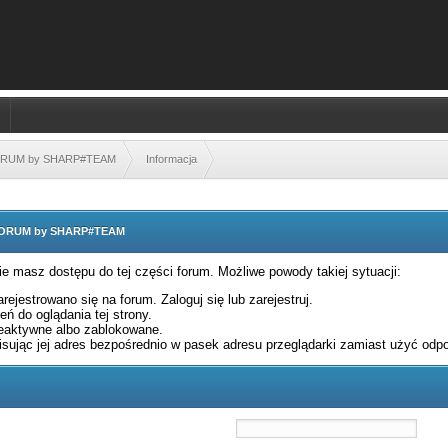
FORUM by SHARP#TEAM
Informacja
 FORUM by SHARP#TEAM
nie masz dostępu do tej części forum. Możliwe powody takiej sytuacji:
rejestrowano się na forum. Zaloguj się lub zarejestruj.
ń do oglądania tej strony.
eaktywne albo zablokowane.
sując jej adres bezpośrednio w pasek adresu przeglądarki zamiast użyć odpo