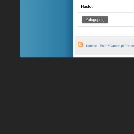
Hasło:
Kontakt
PokeXGames.pl Forum