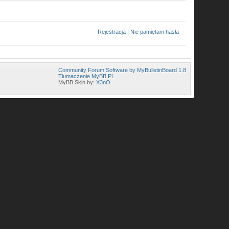
Rejestracja
|
Nie pamiętam hasła
Community Forum Software by MyBulletinBoard 1.8
Tłumaczenie MyBB PL
MyBB Skin by:
X3nO