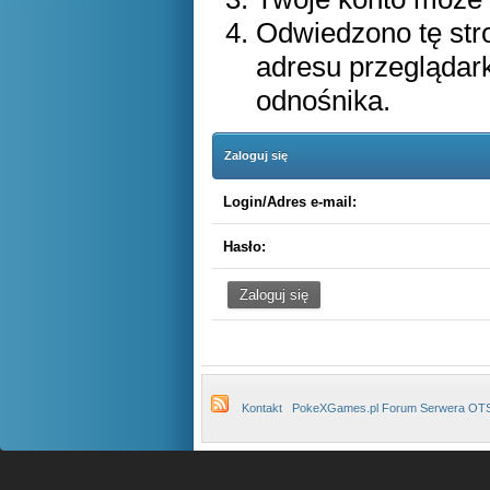
Odwiedzono tę str
adresu przeglądar
odnośnika.
Zaloguj się
Login/Adres e-mail:
Hasło:
Kontakt
PokeXGames.pl Forum Serwera OT