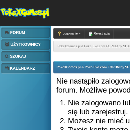
FORUM
Logowanie »
Rejestracja
UŻYTKOWNICY
PokeXGames.pl & Poke-Evo.com FORUM by SH
SZUKAJ
PokeXGames.pl & Poke-Evo.com FORUM by S
KALENDARZ
Nie nastąpiło zalogowa
forum. Możliwe powody 
Nie zalogowano lub
się lub zarejestruj.
Możesz nie mieć up
Twoje konto może 