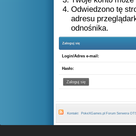
Odwiedzono tę str
adresu przeglądar
odnośnika.
Zaloguj się
Login/Adres e-mail:
Hasło:
Kontakt
PokeXGames.pl Forum Serwera OT