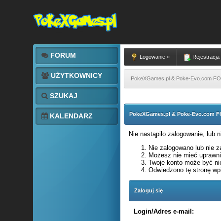
FORUM
Logowanie »
Rejestracja
UŻYTKOWNICY
PokeXGames.pl & Poke-Evo.com 
SZUKAJ
PokeXGames.pl & Poke-Evo.com
KALENDARZ
Nie nastąpiło zalogowanie, lub 
Nie zalogowano lub nie za
Możesz nie mieć uprawnie
Twoje konto może być ni
Odwiedzono tę stronę wpi
Zaloguj się
Login/Adres e-mail: