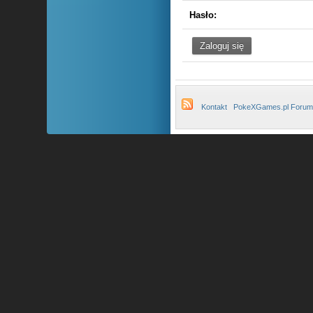
Hasło:
Kontakt
PokeXGames.pl Forum