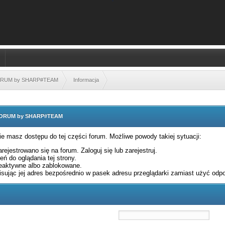
FORUM by SHARP#TEAM
Informacja
 FORUM by SHARP#TEAM
nie masz dostępu do tej części forum. Możliwe powody takiej sytuacji:
rejestrowano się na forum. Zaloguj się lub zarejestruj.
ń do oglądania tej strony.
eaktywne albo zablokowane.
sując jej adres bezpośrednio w pasek adresu przeglądarki zamiast użyć odpo