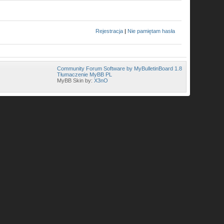
Rejestracja
|
Nie pamiętam hasła
Community Forum Software by MyBulletinBoard 1.8
Tłumaczenie MyBB PL
MyBB Skin by:
X3nO