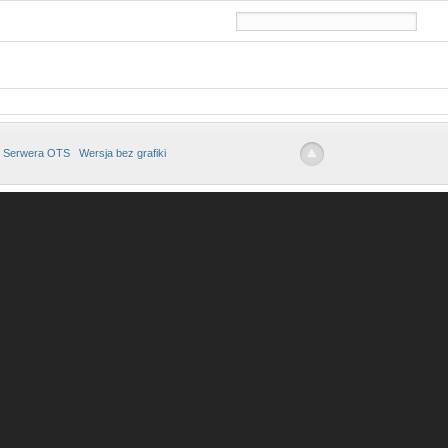
 Serwera OTS
Wersja bez grafiki