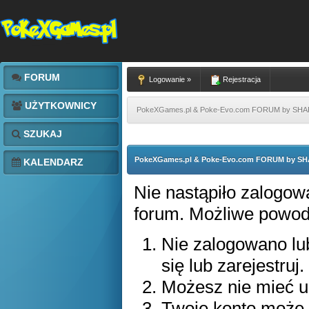
FORUM
Logowanie »
Rejestracja
UŻYTKOWNICY
PokeXGames.pl & Poke-Evo.com FORUM by SH
SZUKAJ
PokeXGames.pl & Poke-Evo.com FORUM by S
KALENDARZ
Nie nastąpiło zalogowa
forum. Możliwe powody 
Nie zalogowano lub
się lub zarejestruj.
Możesz nie mieć up
Twoje konto może 