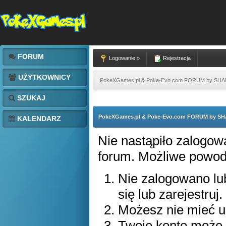
FORUM
Logowanie »
Rejestracja
UŻYTKOWNICY
PokeXGames.pl & Poke-Evo.com FORUM by SH
SZUKAJ
PokeXGames.pl & Poke-Evo.com FORUM by S
KALENDARZ
Nie nastąpiło zalogowa
forum. Możliwe powody 
Nie zalogowano lub
się lub zarejestruj.
Możesz nie mieć up
Twoje konto może 