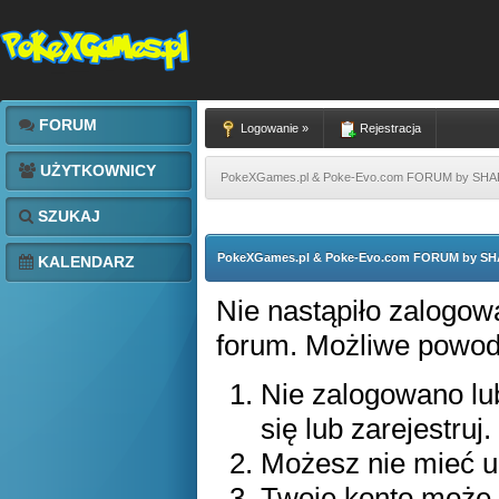
FORUM
Logowanie »
Rejestracja
UŻYTKOWNICY
PokeXGames.pl & Poke-Evo.com FORUM by SH
SZUKAJ
PokeXGames.pl & Poke-Evo.com FORUM by S
KALENDARZ
Nie nastąpiło zalogowa
forum. Możliwe powody 
Nie zalogowano lub
się lub zarejestruj.
Możesz nie mieć up
Twoje konto może 