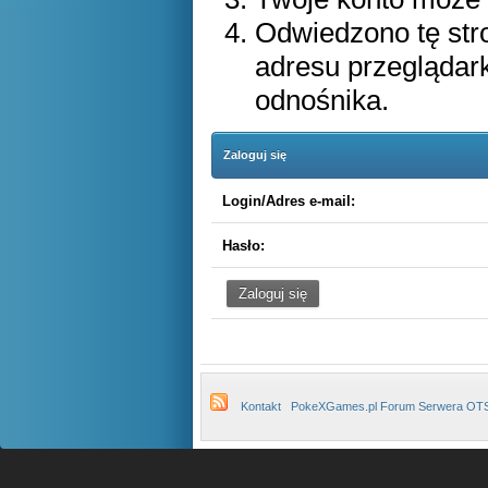
Odwiedzono tę str
adresu przeglądar
odnośnika.
Zaloguj się
Login/Adres e-mail:
Hasło:
Kontakt
PokeXGames.pl Forum Serwera OT