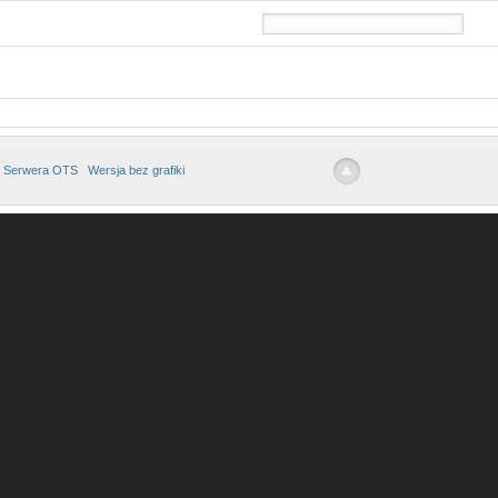
 Serwera OTS
Wersja bez grafiki