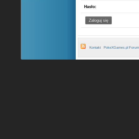
Hasło:
Kontakt
PokeXGames.pl Forum