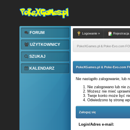
FORUM
Logowanie »
Rejestracja
UŻYTKOWNICY
PokeXGames.pl & Poke-Evo.com 
SZUKAJ
PokeXGames.pl & Poke-Evo.com
KALENDARZ
Nie nastąpiło zalogowanie, lub 
Nie zalogowano lub nie za
Możesz nie mieć uprawnie
Twoje konto może być ni
Odwiedzono tę stronę wpi
Zaloguj się
Login/Adres e-mail: