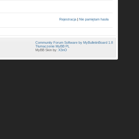
Rejestracja
|
Nie pamiętam hasła
Community Forum Software by MyBulletinBoard 1.8
Tłumaczenie MyBB PL
MyBB Skin by:
X3nO