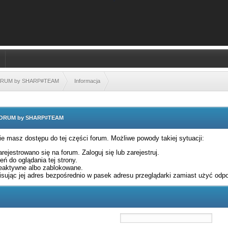
FORUM by SHARP#TEAM
Informacja
 FORUM by SHARP#TEAM
nie masz dostępu do tej części forum. Możliwe powody takiej sytuacji:
rejestrowano się na forum. Zaloguj się lub zarejestruj.
ń do oglądania tej strony.
eaktywne albo zablokowane.
sując jej adres bezpośrednio w pasek adresu przeglądarki zamiast użyć odpo