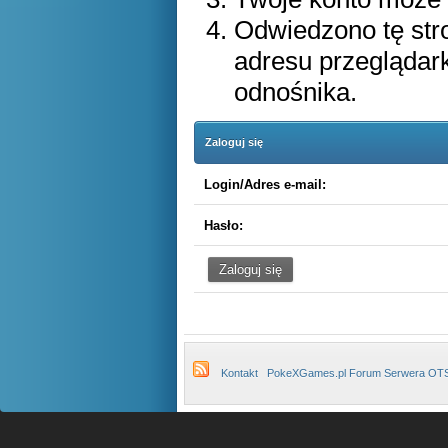
Odwiedzono tę str
adresu przeglądar
odnośnika.
Zaloguj się
Login/Adres e-mail:
Hasło:
Kontakt
PokeXGames.pl Forum Serwera OT