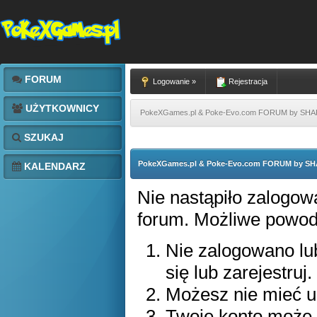
FORUM
Logowanie »
Rejestracja
UŻYTKOWNICY
PokeXGames.pl & Poke-Evo.com FORUM by SH
SZUKAJ
PokeXGames.pl & Poke-Evo.com FORUM by S
KALENDARZ
Nie nastąpiło zalogowa
forum. Możliwe powody 
Nie zalogowano lub
się lub zarejestruj.
Możesz nie mieć up
Twoje konto może 