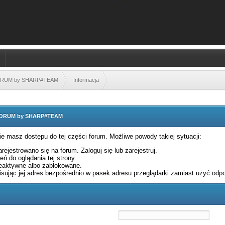
FORUM by SHARP#TEAM
Informacja
 FORUM by SHARP#TEAM
nie masz dostępu do tej części forum. Możliwe powody takiej sytuacji:
rejestrowano się na forum. Zaloguj się lub zarejestruj.
ń do oglądania tej strony.
eaktywne albo zablokowane.
sując jej adres bezpośrednio w pasek adresu przeglądarki zamiast użyć odpo