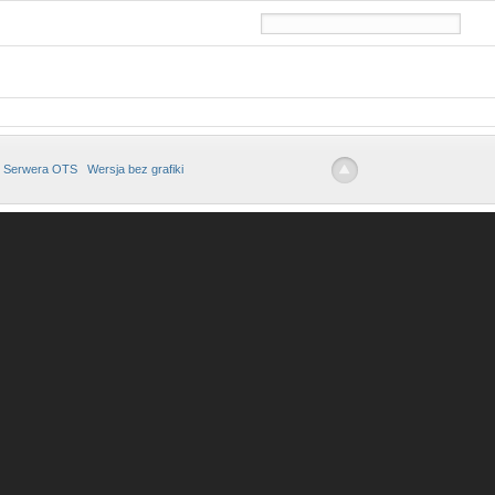
 Serwera OTS
Wersja bez grafiki