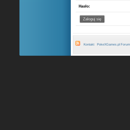
Hasło:
Kontakt
PokeXGames.pl Forum