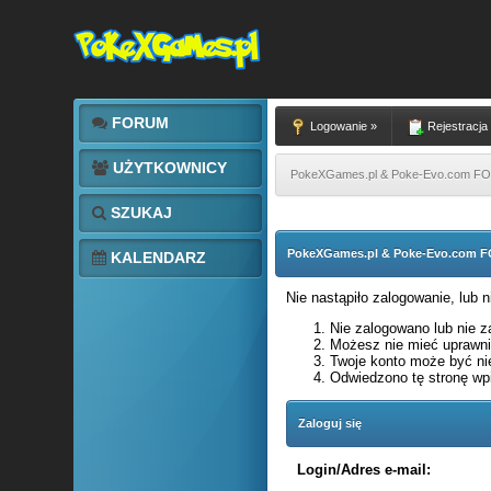
FORUM
Logowanie »
Rejestracja
UŻYTKOWNICY
PokeXGames.pl & Poke-Evo.com 
SZUKAJ
PokeXGames.pl & Poke-Evo.com
KALENDARZ
Nie nastąpiło zalogowanie, lub 
Nie zalogowano lub nie za
Możesz nie mieć uprawnie
Twoje konto może być ni
Odwiedzono tę stronę wpi
Zaloguj się
Login/Adres e-mail: