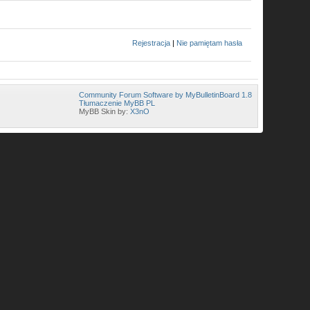
Rejestracja
|
Nie pamiętam hasła
Community Forum Software by MyBulletinBoard 1.8
Tłumaczenie MyBB PL
MyBB Skin by:
X3nO