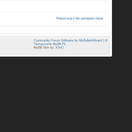
Rejestracja
|
Nie pamiętam hasła
Community Forum Software by MyBulletinBoard 1.8
Tłumaczenie MyBB PL
MyBB Skin by:
X3nO