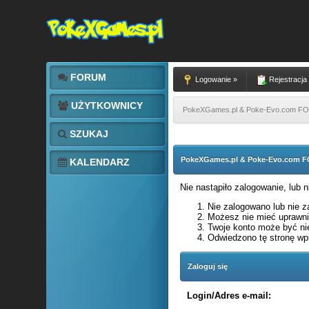
FORUM
Logowanie »
Rejestracja
UŻYTKOWNICY
PokeXGames.pl & Poke-Evo.com 
SZUKAJ
PokeXGames.pl & Poke-Evo.com
KALENDARZ
Nie nastąpiło zalogowanie, lub 
Nie zalogowano lub nie za
Możesz nie mieć uprawnie
Twoje konto może być ni
Odwiedzono tę stronę wpi
Zaloguj się
Login/Adres e-mail: