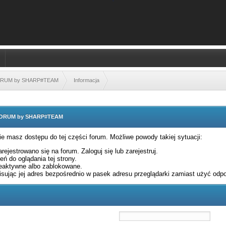
FORUM by SHARP#TEAM
Informacja
 FORUM by SHARP#TEAM
nie masz dostępu do tej części forum. Możliwe powody takiej sytuacji:
rejestrowano się na forum. Zaloguj się lub zarejestruj.
ń do oglądania tej strony.
eaktywne albo zablokowane.
sując jej adres bezpośrednio w pasek adresu przeglądarki zamiast użyć odpo