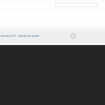
 Serwera OTS
Wersja bez grafiki