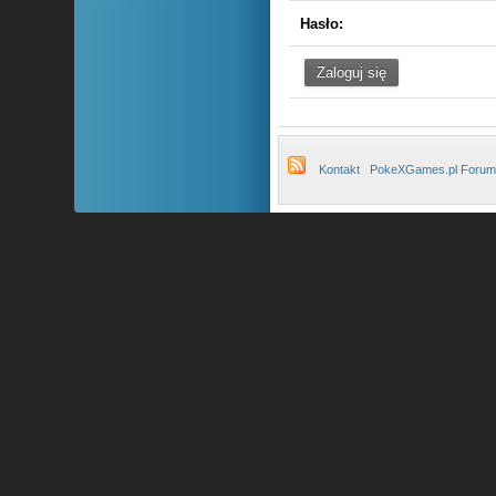
Hasło:
Kontakt
PokeXGames.pl Forum