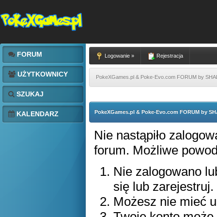
FORUM
Logowanie »
Rejestracja
UŻYTKOWNICY
PokeXGames.pl & Poke-Evo.com FORUM by SH
SZUKAJ
PokeXGames.pl & Poke-Evo.com FORUM by S
KALENDARZ
Nie nastąpiło zalogowa
forum. Możliwe powody 
Nie zalogowano lub
się lub zarejestruj.
Możesz nie mieć up
Twoje konto może 