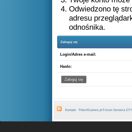
Odwiedzono tę str
adresu przeglądar
odnośnika.
Zaloguj się
Login/Adres e-mail:
Hasło:
Kontakt
PokeXGames.pl Forum Serwera OT