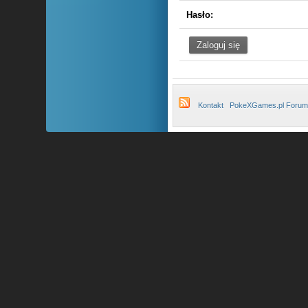
Hasło:
Kontakt
PokeXGames.pl Forum