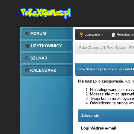
FORUM
Logowanie »
Rejestracja
UŻYTKOWNICY
PokeXGames.pl & Poke-Evo.com 
SZUKAJ
PokeXGames.pl & Poke-Evo.com
KALENDARZ
Nie nastąpiło zalogowanie, lub 
Nie zalogowano lub nie za
Możesz nie mieć uprawnie
Twoje konto może być ni
Odwiedzono tę stronę wpi
Zaloguj się
Login/Adres e-mail: