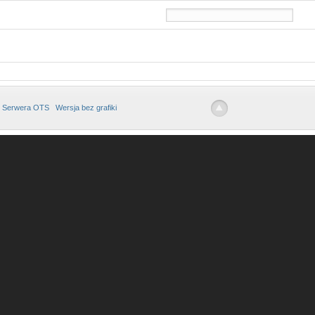
 Serwera OTS
Wersja bez grafiki