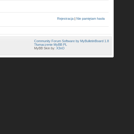
Rejestracja
|
Nie pamiętam hasła
Community Forum Software by MyBulletinBoard 1.8
Tłumaczenie MyBB PL
MyBB Skin by:
X3nO