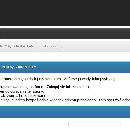
FORUM by SHARP#TEAM
Informacja
 FORUM by SHARP#TEAM
nie masz dostępu do tej części forum. Możliwe powody takiej sytuacji:
rejestrowano się na forum. Zaloguj się lub zarejestruj.
ń do oglądania tej strony.
eaktywne albo zablokowane.
sując jej adres bezpośrednio w pasek adresu przeglądarki zamiast użyć odpo