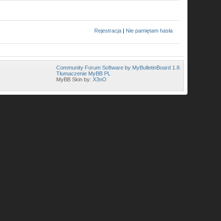
Rejestracja
|
Nie pamiętam hasła
Community Forum Software by MyBulletinBoard 1.8
Tłumaczenie MyBB PL
MyBB Skin by:
X3nO