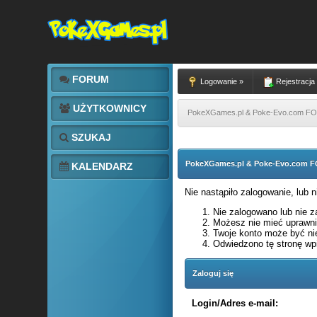
FORUM
Logowanie »
Rejestracja
UŻYTKOWNICY
PokeXGames.pl & Poke-Evo.com 
SZUKAJ
PokeXGames.pl & Poke-Evo.com
KALENDARZ
Nie nastąpiło zalogowanie, lub 
Nie zalogowano lub nie za
Możesz nie mieć uprawnie
Twoje konto może być ni
Odwiedzono tę stronę wpi
Zaloguj się
Login/Adres e-mail: