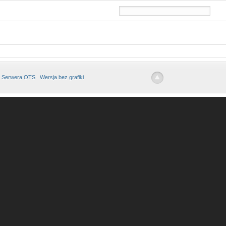
 Serwera OTS
Wersja bez grafiki