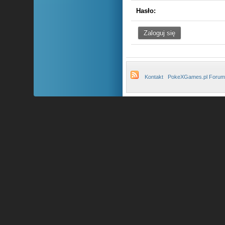
Hasło:
Kontakt
PokeXGames.pl Forum