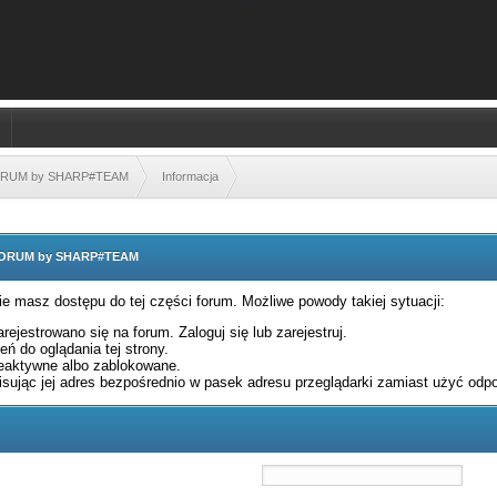
FORUM by SHARP#TEAM
Informacja
 FORUM by SHARP#TEAM
nie masz dostępu do tej części forum. Możliwe powody takiej sytuacji:
rejestrowano się na forum. Zaloguj się lub zarejestruj.
ń do oglądania tej strony.
eaktywne albo zablokowane.
sując jej adres bezpośrednio w pasek adresu przeglądarki zamiast użyć odpo