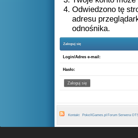
Odwiedzono tę str
adresu przeglądar
odnośnika.
Zaloguj się
Login/Adres e-mail:
Hasło:
Kontakt
PokeXGames.pl Forum Serwera OT