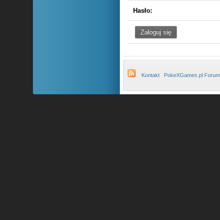
Hasło:
Kontakt
PokeXGames.pl Forum