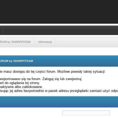
FORUM by SHARP#TEAM
Informacja
 FORUM by SHARP#TEAM
nie masz dostępu do tej części forum. Możliwe powody takiej sytuacji:
rejestrowano się na forum. Zaloguj się lub zarejestruj.
ń do oglądania tej strony.
eaktywne albo zablokowane.
sując jej adres bezpośrednio w pasek adresu przeglądarki zamiast użyć odpo