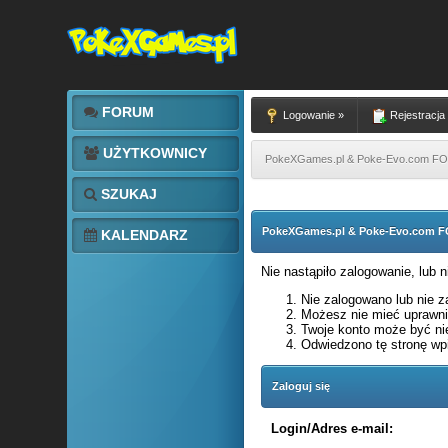
FORUM
Logowanie »
Rejestracja
UŻYTKOWNICY
PokeXGames.pl & Poke-Evo.com 
SZUKAJ
PokeXGames.pl & Poke-Evo.com
KALENDARZ
Nie nastąpiło zalogowanie, lub 
Nie zalogowano lub nie za
Możesz nie mieć uprawnie
Twoje konto może być ni
Odwiedzono tę stronę wpi
Zaloguj się
Login/Adres e-mail: