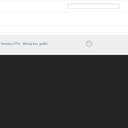
 Serwera OTS
Wersja bez grafiki