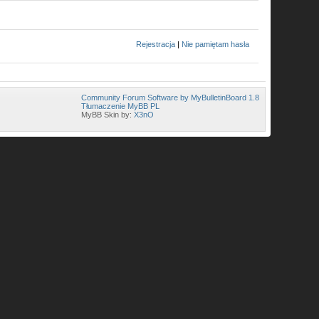
Rejestracja
|
Nie pamiętam hasła
Community Forum Software by MyBulletinBoard 1.8
Tłumaczenie MyBB PL
MyBB Skin by:
X3nO