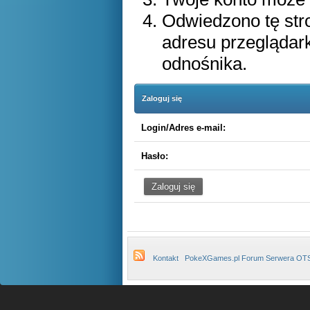
Odwiedzono tę str
adresu przeglądar
odnośnika.
Zaloguj się
Login/Adres e-mail:
Hasło:
Kontakt
PokeXGames.pl Forum Serwera OT